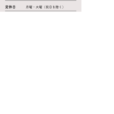
定休日
月曜・火曜（祝日を除く）
取扱い品目
地元山口の特産品・酒類
瀬戸内の海産物や乾物等（ひじき・海苔・ちり
めん・いりこ）
オリジナル商品（ドレッシング・ふりかけ類・
佃煮類）他