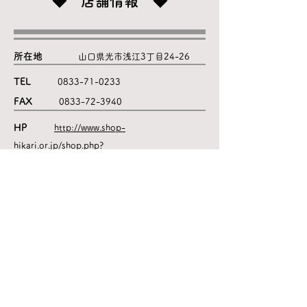
◆ 店舗情報 ◆
所在地
山口県光市浅江3丁目24-26
TEL
0833-71-0233
FAX
0833-72-3940
HP
http://www.shop-
hikari.or.jp/shop.php?
shop=C0000076&name=index
営業時間
平日 8：30～19：00 ／
土曜 9：00～19：00
定休日
日曜・祝日
取扱い品目
LPガス・灯油・燃料・コメ・お湯まわり水まわ
りリフォーム 他