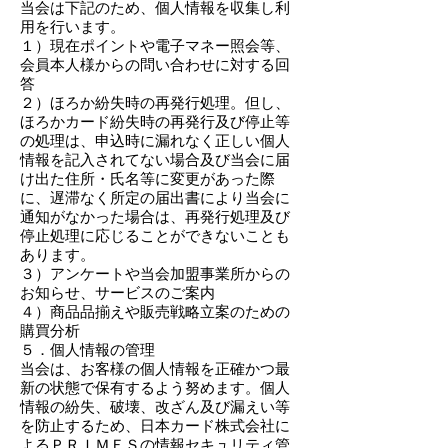
当会は下記のため、個人情報を収集し利
用を行います。
１）現在ポイントや電子マネー照会等、
会員本人様からの問い合わせに対する回
答
２）ほろか紛失時の再発行処理。但し、
ほろかカード紛失時の再発行及び停止等
の処理は、申込時に漏れなく正しい個人
情報を記入されてない場合及び当会に届
け出た住所・氏名等に変更があった際
に、遅滞なく所定の届出書により当会に
通知がなかった場合は、再発行処理及び
停止処理に応じることができないことも
あります。
３）アンケートや当会加盟事業所からの
お知らせ、サービスのご案内
４）商品品揃えや販売戦略立案のための
購買分析
５．個人情報の管理
当会は、お客様の個人情報を正確かつ最
新の状態で保有するよう努めます。個人
情報の紛失、破壊、改ざん及び漏えい等
を防止するため、日本カード株式会社に
よるＰＲＩＭＥＳの情報セキュリティ管