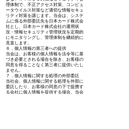
理体制で、不正アクセス対策、コンピュ
ータウイルス対策など適切な情報セキュ
リティ対策を講じます。当会は、システ
ムに係る外部委託先を日本カード株式会
社とし、日本カード株式会社の運用状
況・情報セキュリティ管理状況を定期的
にモニタリングし、管理体制を継続的に
見直します。
６．個人情報の第三者への提供
当会は、お客様の個人情報を法令等に基
づき必要とされる場合を除き、お客様の
同意を得ることなく第三者に提供いたし
ません。
７．個人情報に関する処理の外部委託
当社会、個人情報に関する処理を外部に
委託したり、お客様の同意の下で提携す
る会社に個人情報を提供する場合、当会
の個人情報保護の基準に従った十分な保
護措置が行われることを確認のうえ選定
し基準の遵守状況を監査いたします。
８．個人情報の開示、訂正の申し出等
当会は、お客様からご自身の情報につい
て開示、訂正、利用停止等の申し出を受