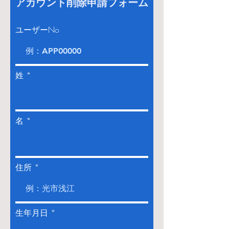
アカウント削除申請フォーム
ユーザーNo
姓
名
住所
r
生年月日
*
e
q