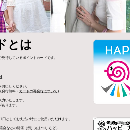
ドとは
で発行しているポイントカードです。
。
は
をお出しください。
規発行無料・
カードの再発行について
）
を入力いたします。
があります。
）
ト1円としてお支払い時にご使用いただけます。
選会などの開催（例）光まつり など）​