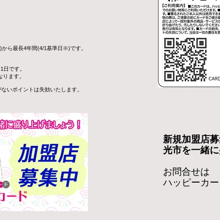
ら最長4年間(4/1基準日※)です。
と1日です。
なります。
用がないポイントは失効いたします。
新規加盟店募
光市を一緒に
​お問合せは
ハッピーカー